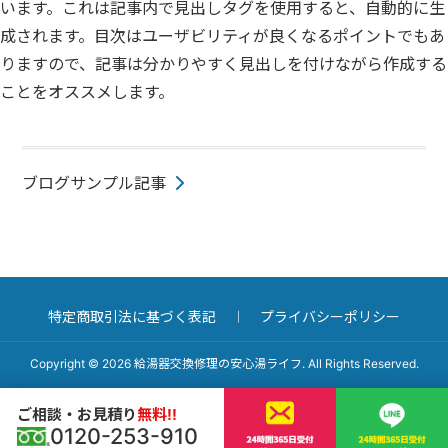
います。これは記事内で見出しタグを使用すると、自動的に生
成されます。目次はユーザビリティが良くなるポイントでもあ
りますので、記事は分かりやすく見出しを付けながら作成する
ことをオススメします。
投
ブログサンプル記事
稿
ナ
ビ
ゲ
ー
特定商取引法に基づく表記
プライバシーポリシー
シ
ョ
Copyright © 2026 給湯器交換修理の安心湯ライフ. All Rights Reserved.
ン
ご相談・お見積り
無料!!
0120-253-910